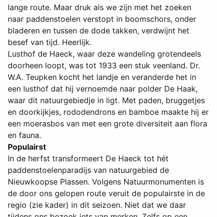
lange route. Maar druk als we zijn met het zoeken
naar paddenstoelen verstopt in boomschors, onder
bladeren en tussen de dode takken, verdwijnt het
besef van tijd. Heerlijk.
Lusthof de Haeck, waar deze wandeling grotendeels
doorheen loopt, was tot 1933 een stuk veenland. Dr.
W.A. Teupken kocht het landje en veranderde het in
een lusthof dat hij vernoemde naar polder De Haak,
waar dit natuurgebiedje in ligt. Met paden, bruggetjes
en doorkijkjes, rododendrons en bamboe maakte hij er
een moerasbos van met een grote diversiteit aan flora
en fauna.
Populairst
In de herfst transformeert De Haeck tot hét
paddenstoelenparadijs van natuurgebied de
Nieuwkoopse Plassen. Volgens Natuurmonumenten is
de door ons gelopen route veruit de populairste in de
regio (zie kader) in dit seizoen. Niet dat we daar
tijdens ons bezoek iets van merken. Zelfs op een