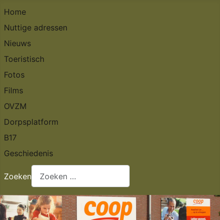
Home
Nuttige adressen
Nieuws
Toeristisch
Fotos
Films
OVZM
Dorpsplatform
B17
Geschiedenis
Zoeken