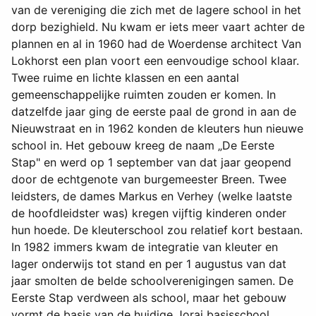
van de vereniging die zich met de lagere school in het
dorp bezighield. Nu kwam er iets meer vaart achter de
plannen en al in 1960 had de Woerdense architect Van
Lokhorst een plan voort een eenvoudige school klaar.
Twee ruime en lichte klassen en een aantal
gemeenschappelijke ruimten zouden er komen. In
datzelfde jaar ging de eerste paal de grond in aan de
Nieuwstraat en in 1962 konden de kleuters hun nieuwe
school in. Het gebouw kreeg de naam „De Eerste
Stap" en werd op 1 september van dat jaar geopend
door de echtgenote van burgemeester Breen. Twee
leidsters, de dames Markus en Verhey (welke laatste
de hoofdleidster was) kregen vijftig kinderen onder
hun hoede. De kleuterschool zou relatief kort bestaan.
In 1982 immers kwam de integratie van kleuter en
lager onderwijs tot stand en per 1 augustus van dat
jaar smolten de belde schoolverenigingen samen. De
Eerste Stap verdween als school, maar het gebouw
vormt de basis van de huidige Jorai basisschool.