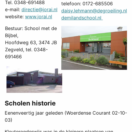
Tel. 0348-691488
telefoon: 0172-685506
e-mail:
directie@jorai.nl
daisy.lehmann@degroeiling.nl
website:
www.jorai.nl
demilandschool.nl
Bestuur: School met de
Bijbel,
Hoofdweg 63, 3474 JB
Zegveld, tel. 0348-
691466
Scholen historie
Eenenveertig jaar geleden (Woerdense Courant 02-10-
03)
Kleuteronderwijs was in de kleinere plaatsen van