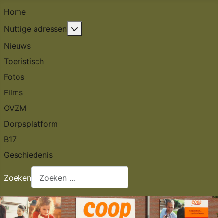
Home
Meer over: Nuttige adressen
Nuttige adressen
Nieuws
Toeristisch
Fotos
Films
OVZM
Dorpsplatform
B17
Geschiedenis
Zoeken