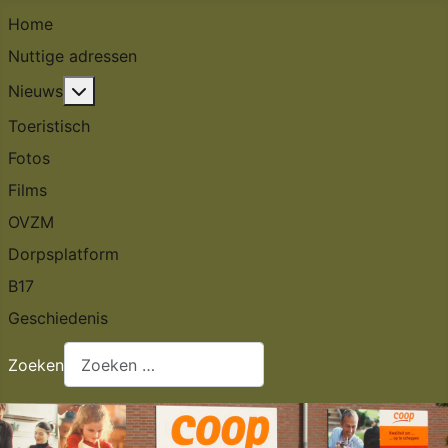
Home
Nuttige adressen
Meer over: Nieuws
Nieuws
Toeristisch
Fotos
Films
OVZM
Dorpsplatform
B17
Geschiedenis
Zoeken