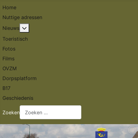
Home
Nuttige adressen
Meer over: Nieuws
Nieuws
Toeristisch
Fotos
Films
OVZM
Dorpsplatform
B17
Geschiedenis
Zoeken