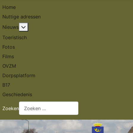
Home
Nuttige adressen
Meer over: Nieuws
Nieuws
Toeristisch
Fotos
Films
OVZM
Dorpsplatform
B17
Geschiedenis
Zoeken