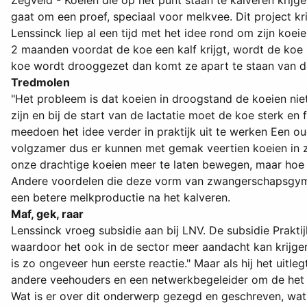
Zegveld - Koeien die op het punt staan te kalveren kri
gaat om een proef, speciaal voor melkvee. Dit pro­ject 
Lenssinck liep al een tijd met het idee rond om zijn ko
2 maanden voordat de koe een kalf krijgt, wordt de koe 
koe wordt drooggezet dan komt ze apart te staan van de
Tredmolen
"Het probleem is dat koeien in droogstand de koeien nie
zijn en bij de start van de lactatie moet de koe sterk en f
meedoen het idee verder in praktijk uit te werken Een o
volgzamer dus er kunnen met gemak veertien koeien in z
onze drachtige koeien meer te laten bewegen, maar hoe 
Andere voordelen die deze vorm van zwangerschapsgymnast
een betere melkproductie na het kalveren.
Maf, gek, raar
Lenssinck vroeg subsidie aan bij LNV. De subsidie Prakt
waardoor het ook in de sector meer aandacht kan krijgen
is zo ongeveer hun eerste reactie." Maar als hij het uit
andere veehouders en een netwerkbegeleider om de het zw
Wat is er over dit onderwerp gezegd en geschreven, wat