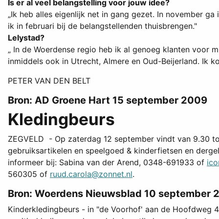
Is er al veel belangstelling voor jouw idee?
„Ik heb alles eigenlijk net in gang gezet. In november ga
ik in februari bij de belangstellenden thuisbrengen."
Lelystad?
„ In de Woerdense regio heb ik al genoeg klanten voor mi
inmiddels ook in Utrecht, Almere en Oud-Beijerland. Ik ko
PETER VAN DEN BELT
Bron: AD Groene Hart 15 september 2009
Kledingbeurs
ZEGVELD - Op zaterdag 12 september vindt van 9.30 tot 
gebruiksartikelen en speelgoed & kinderfietsen en derge
informeer bij: Sabina van der Arend, 0348-691933 of
ico
560305 of
ruud.carola@zonnet.nl
.
Bron: Woerdens Nieuwsblad 10 september 
Kinderkledingbeurs - in "de Voorhof' aan de Hoofdweg 4