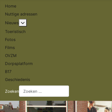
Home
Nuttige adressen
Meer over: Nieuws
Nieuws
Toeristisch
Fotos
Films
OVZM
Dorpsplatform
B17
Geschiedenis
Zoeken