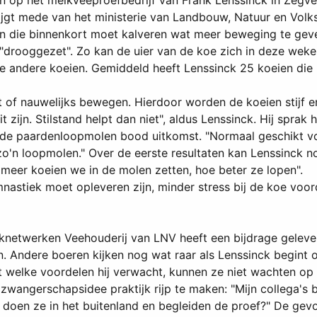
jgen op het melkveeproefbedrijf van Frank Lenssinck in Ze
krijgt mede van het ministerie van Landbouw, Natuur en Vol
eien die binnenkort moet kalveren wat meer beweging te gev
"drooggezet". Zo kan de uier van de koe zich in deze weke
 andere koeien. Gemiddeld heeft Lenssinck 25 koeien die 
t of nauwelijks bewegen. Hierdoor worden de koeien stijf e
it zijn. Stilstand helpt dan niet", aldus Lenssinck. Hij spra
ude paardenloopmolen bood uitkomst. "Normaal geschikt voo
o'n loopmolen." Over de eerste resultaten kan Lenssinck 
meer koeien we in de molen zetten, hoe beter ze lopen".
iek moet opleveren zijn, minder stress bij de koe voordat
ijknetwerken Veehouderij van LNV heeft een bijdrage gelev
. Andere boeren kijken nog wat raar als Lenssinck begint o
legt welke voordelen hij verwacht, kunnen ze niet wachten o
angerschapsidee praktijk rijp te maken: "Mijn collega's bi
 doen ze in het buitenland en begleiden de proef?" De ge