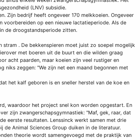
gveld sinds enkele weken zwangerschapsgymnastiek. Het
ksgezondheid (LNV) subsidie.
en. Zijn bedrijf heeft ongeveer 170 melkkoeien. Ongeveer
n voorbereiden op een nieuwe lactatieperiode. Als de
in de droogstandsperiode zitten.
n stram . De bekkenspieren moet juist zo soepel mogelijk
k hierover met boeren uit de buurt en die wilden graag
r acht paarden, maar koeien zijn veel rustiger en
nog niks zeggen: "We zijn net een maand begonnen met
 het kalf geboren is en sneller herstel van de koe en
erd, waardoor het project snel kon worden opgestart. En
ver zijn zwangerschapsgymnastiek: "Maf, gek, raar, dat
p de eerste resultaten. Lenssinck werkt samen met drie
j de Animal Sciences Group duiken in de literatuur.
vonden theorie wordt samengevoegd met de praktijk van