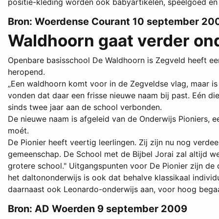
positie-kleding worden ook babyartikelen, speelgoed en 
Bron: Woerdense Courant 10 september 20
Waldhoorn gaat verder on
Openbare basisschool De Waldhoorn is Zegveld heeft een
heropend.
„Een waldhoorn komt voor in de Zegveldse vlag, maar is
vonden dat daar een frisse nieuwe naam bij past. Eén die
sinds twee jaar aan de school verbonden.
De nieuwe naam is afgeleid van de Onderwijs Pioniers, 
moét.
De Pionier heeft veertig leerlingen. Zij zijn nu nog verde
gemeenschap. De School met de Bijbel Jorai zal altijd wel
grotere school." Uitgangspunten voor De Pionier zijn de
het daltononderwijs is ook dat behalve klassikaal indivi
daarnaast ook Leonardo-onderwijs aan, voor hoog begaaf
Bron: AD Woerden 9 september 2009