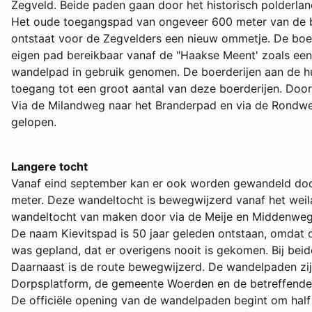
Zegveld. Beide paden gaan door het historisch polderlan
Het oude toegangspad van ongeveer 600 meter van de b
ontstaat voor de Zegvelders een nieuw ommetje. De boer
eigen pad bereikbaar vanaf de "Haakse Meent' zoals ee
wandelpad in gebruik genomen. De boerderijen aan de h
toegang tot een groot aantal van deze boerderijen. Door
Via de Milandweg naar het Branderpad en via de Rondw
gelopen.
Langere tocht
Vanaf eind september kan er ook worden gewandeld door
meter. Deze wandeltocht is bewegwijzerd vanaf het wei
wandeltocht van maken door via de Meije en Middenweg 
De naam Kievitspad is 50 jaar geleden ontstaan, omdat o
was gepland, dat er overigens nooit is gekomen. Bij bei
Daarnaast is de route bewegwijzerd. De wandelpaden zij
Dorpsplatform, de gemeente Woerden en de betreffende 
De officiële opening van de wandelpaden begint om half 