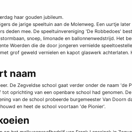
terdag haar gouden jubileum.
lligers de jarige speeltuin aan de Molenweg. Een uurtje la
rs deden mee. De speeltuinvereniging 'De Robbedoes' besta
in, stormbaan, snoep, limonade en ballonnenwedstrijd. Het b
ente Woerden die de door jongeren vernielde speeltoestell
 met grof geweld vernielen en kapot glaswerk achterlaten. 
rt naam
meer. De Zegveldse school gaat verder onder de naam 'de P
atief tot oprichting van een openbare school had genomen.
ning van de school probeerde burgemeester Van Doorn dan 
chouwd en heet de school voortaan 'de Pionier'.
koeien