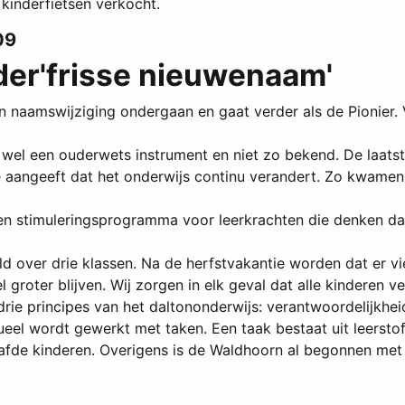
kinderfietsen verkocht.
09
der'frisse nieuwenaam'
 naamswijziging ondergaan en gaat verder als de Pionier. 
 wel een ouderwets instrument en niet zo bekend. De laat
 aangeeft dat het onderwijs continu verandert. Zo kwamen we
een stimuleringsprogramma voor leerkrachten die denken d
eld over drie klassen. Na de herfstvakantie worden dat er vi
 groter blijven. Wij zorgen in elk geval dat alle kinderen 
 drie principes van het daltononderwijs: verantwoordelijkh
dueel wordt gewerkt met taken. Een taak bestaat uit leersto
de kinderen. Overigens is de Waldhoorn al begonnen met d