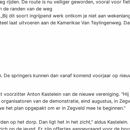
rijden. De route is nu veiliger geworden, vooral voor fie
aan de randen van de weg
„Bij dit soort ingrijpend werk ontkom je niet aan wekenla
nteel laat uitvoeren aan de Kamerikse Van Teylingenweg. D
n. De springers kunnen dan vanaf komend voorjaar op nieu
t voorzitter Anton Kastelein van de nieuwe vereniging. "Hij 
e organisatoren van de demonstratie, eind augustus, in Zegv
we het plan opgepakt om er in Zegveld mee te beginnen."
en op het dorp. Dan ligt het in het zicht," aldus Kastelein.
lub zich op de jeugd. Er zijn offertes aangevraagd voor de