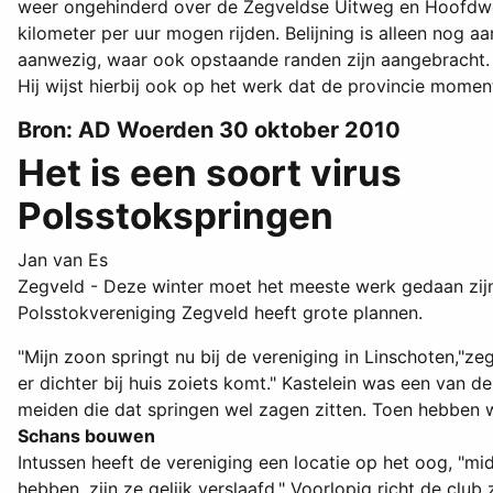
weer ongehinderd over de Zegveldse Uitweg en Hoofdweg 
kilometer per uur mogen rijden. Belijning is alleen nog 
aanwezig, waar ook opstaande randen zijn aangebracht. 
Hij wijst hierbij ook op het werk dat de provincie mome
Bron: AD Woerden 30 oktober 2010
Het is een soort virus
Polsstokspringen
Jan van Es
Zegveld - Deze winter moet het meeste werk gedaan zij
Polsstokvereniging Zegveld heeft grote plannen.
"Mijn zoon springt nu bij de vereniging in Linschoten,"zeg
er dichter bij huis zoiets komt." Kastelein was een van d
meiden die dat springen wel zagen zitten. Toen hebben 
Schans bouwen
Intussen heeft de vereniging een locatie op het oog, "midd
hebben, zijn ze gelijk verslaafd," Voorlopig richt de c