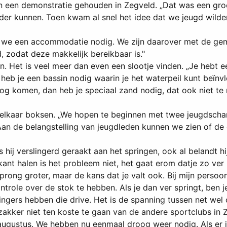
en een demonstratie gehouden in Zegveld. „Dat was een g
r kunnen. Toen kwam al snel het idee dat we jeugd wilden g
 we een accommodatie nodig. We zijn daarover met de gem
 zodat deze makkelijk bereikbaar is."
. Het is veel meer dan even een slootje vinden. „Je hebt 
 heb je een bassin nodig waarin je het waterpeil kunt beïn
g komen, dan heb je speciaal zand nodig, dat ook niet te n
r elkaar boksen. „We hopen te beginnen met twee jeugdsch
 Aan de belangstelling van jeugdleden kunnen we zien of de 
s hij verslingerd geraakt aan het springen, ook al belandt h
nt halen is het probleem niet, het gaat erom datje zo ver 
rong groter, maar de kans dat je valt ook. Bij mijn persoon
trole over de stok te hebben. Als je dan ver springt, ben j
ngers hebben die drive. Het is de spanning tussen net wel o
ker niet ten koste te gaan van de andere sportclubs in Zegv
gustus. We hebben nu eenmaal droog weer nodig. Als er ijs l