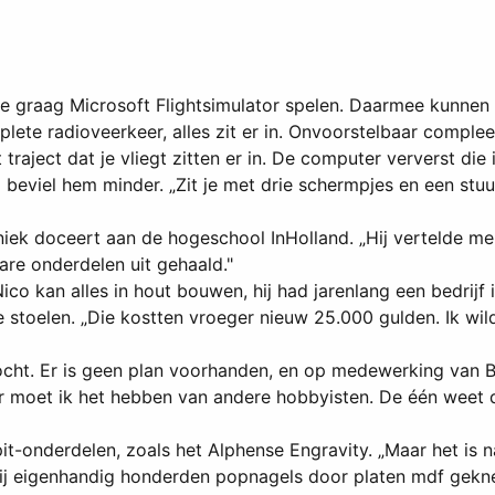
die graag Microsoft Flightsimulator spelen. Daarmee kunnen
ete radioveerkeer, alles zit er in. Onvoorstelbaar compleet
aject dat je vliegt zitten er in. De computer ververst die i
beviel hem minder. „Zit je met drie schermpjes en een stuu
niek doceert aan de hogeschool InHolland. „Hij vertelde m
are onderdelen uit gehaald."
co kan alles in hout bouwen, hij had jarenlang een bedrijf i
 stoelen. „Die kostten vroeger nieuw 25.000 gulden. Ik wil
ht. Er is geen plan voorhanden, en op medewerking van Boe
rder moet ik het hebben van andere hobbyisten. De één weet
-onderdelen, zoals het Alphense Engravity. „Maar het is nat
t hij eigenhandig honderden popnagels door platen mdf gekne