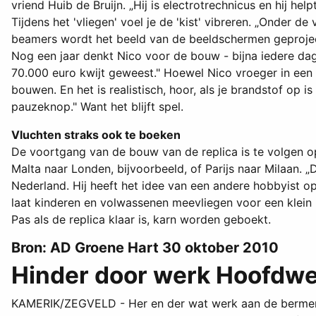
vriend Huib de Bruijn. „Hij is electrotrechnicus en hij hel
Tijdens het 'vliegen' voel je de 'kist' vibreren. „Onder 
beamers wordt het beeld van de beeldschermen geprojecte
Nog een jaar denkt Nico voor de bouw - bijna iedere dag 
70.000 euro kwijt geweest." Hoewel Nico vroeger in een C
bouwen. En het is realistisch, hoor, als je brandstof op i
pauzeknop." Want het blijft spel.
Vluchten straks ook te boeken
De voortgang van de bouw van de replica is te volgen op 
Malta naar Londen, bijvoorbeeld, of Parijs naar Milaan. 
Nederland. Hij heeft het idee van een andere hobbyist op 
laat kinderen en volwassenen meevliegen voor een klein b
Pas als de replica klaar is, karn worden geboekt.
Bron: AD Groene Hart 30 oktober 2010
Hinder door werk Hoofdwe
KAMERIK/ZEGVELD - Her en der wat werk aan de bermen ka