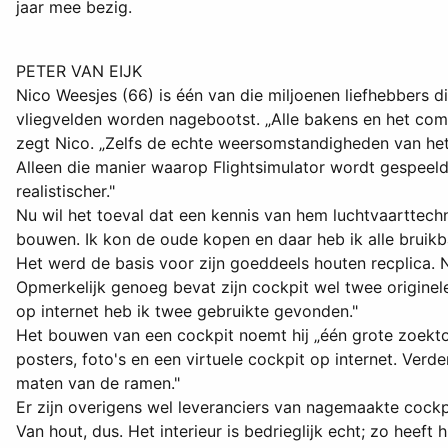
jaar mee bezig.
PETER VAN EIJK
Nico Weesjes (66) is één van die miljoenen liefhebbers 
vliegvelden worden nagebootst. „Alle bakens en het compl
zegt Nico. „Zelfs de echte weersomstandigheden van het tr
Alleen die manier waarop Flightsimulator wordt gespeeld 
realistischer."
Nu wil het toeval dat een kennis van hem luchtvaarttech
bouwen. Ik kon de oude kopen en daar heb ik alle bruikb
Het werd de basis voor zijn goeddeels houten recplica. Ni
Opmerkelijk genoeg bevat zijn cockpit wel twee originele
op internet heb ik twee gebruikte gevonden."
Het bouwen van een cockpit noemt hij „één grote zoektoc
posters, foto's en een virtuele cockpit op internet. Ve
maten van de ramen."
Er zijn overigens wel leveranciers van nagemaakte cockpit
Van hout, dus. Het interieur is bedrieglijk echt; zo heef