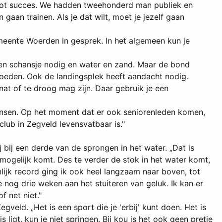
root succes. We hadden tweehonderd man publiek en
aan trainen. Als je dat wilt, moet je jezelf gaan
eente Woerden in gesprek. In het algemeen kun je
een schansje nodig en water en zand. Maar de bond
vloeden. Ook de landingsplek heeft aandacht nodig.
at of te droog mag zijn. Daar gebruik je een
ansen. Op het moment dat er ook seniorenleden komen,
club in Zegveld levensvatbaar is."
ij bij een derde van de sprongen in het water. „Dat is
mogelijk komt. Des te verder de stok in het water komt,
lijk record ging ik ook heel langzaam naar boven, tot
e nog drie weken aan het stuiteren van geluk. Ik kan er
f net niet."
eld. „Het is een sport die je 'erbij' kunt doen. Het is
igt, kun je niet springen. Bij kou is het ook geen pretje