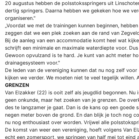
20 augustus hebben de polsstoksspringers uit Linschot
dertig springers. Daarna hebben we gekeken hoe we verde
organiseren."
„Voordat we met de trainingen kunnen beginnen, hebben
zeggen dat we een plek zoeken aan de rand van Zegveld,
Bij de aanleg van een accommodatie komt heel wat kijken
schrijft een minimale en maximale waterdiepte voor. Dus
Gewoon opvulzand is te hard. Je kunt van acht meter hoo
drainagesysteem voor."
De leden van de vereniging kunnen dat nu nog zelf voo
kijken we verder. We moeten niet te veel tegelijk willen.
GRENZEN
Van Elzakker (22) is ooit zelf als jeugdlid begonnen. Nu i
geen onkunde, maar het zoeken van je grenzen. De overka
des te langzamer je gaat. Dan is de kans op een goede sp
negen meter boven de grond. En dan blijk je toch nog con
nu nog enthousiast over worden. Vrijwel alle polsstokspri
De komst van weer een vereniging, hoeft volgens Van Elzak
echt een zomersport, we springen van half mei tot eind au