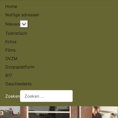
Home
Nuttige adressen
Meer over: Nieuws
Nieuws
Toeristisch
Fotos
Films
OVZM
Dorpsplatform
B17
Geschiedenis
Zoeken