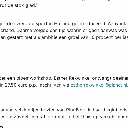
rdt de stok glad."
ar geleden werd de sport in Holland geïntroduceerd. Aanvanke
rland. Daarna volgde een tijd waarin er geen aanwas was
lan gestart met als ambitie een groei van 10 procent per j
er een bloemworkshop. Esther Rexwinkel ontvangt deelnemer
n 27,50 euro p.p. Inschrijven via
estherrexwinkel@planet.nl
nuari schilderijen te zien van Rita Blok. In haar begintijd
eed ze zóveel inspiratie op dat ze het thuis op verschillend