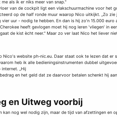
pt me als ik er niks meer van snap."
de vloer van de cockpit ligt een vlakschuurmachine voor het 
erd op de half ronde muur waarop Nico uitkijkt. „Zo zie je
vier uur - nodig te hebben. En dan is hij zo'n 15.000 euro 
herokee heeft gevlogen moet hij nog leren 'vliegen' in een 
s gaat de kist ècht neer." Maar zo ver laat Nico het liever n
Nico's website ph-nic.eu. Daar staat ook te lezen dat er s
„Daarom heb ik alle bedieningsinstrumenten dubbel uitgevoe
internet. „Hij
edrag en het geld dat ze daarvoor betalen schenkt hij aan 
g en Uitweg voorbij
n nog wel nodig zijn, maar de tijd van afzettingen en op