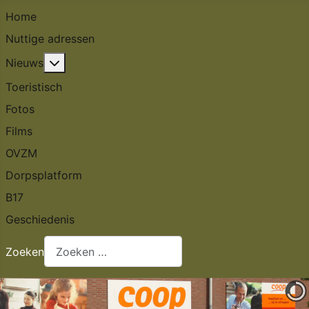
Home
Nuttige adressen
Meer over: Nieuws
Nieuws
Toeristisch
Fotos
Films
OVZM
Dorpsplatform
B17
Geschiedenis
Zoeken