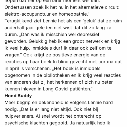
hopen dat het op een later moment wel kan.
Ondertussen zoek ik het nu in het alternatieve circuit:
elektro-accupunctuur en homeopathie.”
Terugkijkend ziet Lennie het als een ‘geluk’ dat ze ruim
anderhalf jaar geleden niet wist dat dit zo lang zal
duren. „Dan was ik misschien wel depressief
geworden. Gelukkig heb ik een groot netwerk en krijg
ik veel hulp. Inmiddels durf ik daar ook zelf om te
vragen.” Ook krijgt ze positieve energie van de
reacties op haar boek In blind gevecht met corona dat
in april is verschenen. „Het boek is inmiddels
opgenomen in de bibliotheken en ik krijg veel reacties
van anderen dat zij het herkennen of zich nu beter
kunnen inleven in Long Covid-patiënten.”
Hond Buddy
Meer begrip en bekendheid is volgens Lennie hard
nodig. „Dat is er lang niet altijd. Ook niet bij
hulpverleners. Al snel wordt het onterecht op
psychische klachten gegooid. Ja natuurlijk heb ik