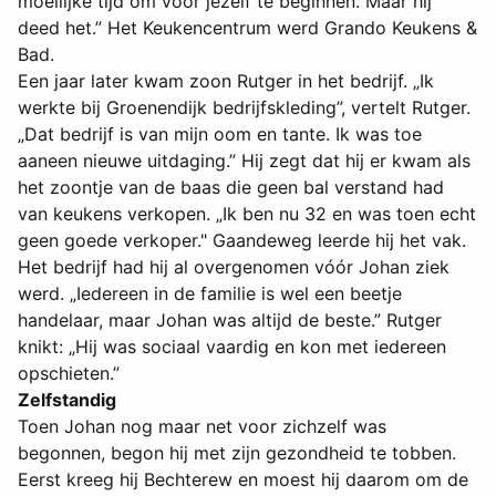
moeilijke tijd om voor jezelf te beginnen. Maar hij
deed het.” Het Keukencentrum werd Grando Keukens &
Bad.
Een jaar later kwam zoon Rutger in het bedrijf. „Ik
werkte bij Groenendijk bedrijfskleding”, vertelt Rutger.
„Dat bedrijf is van mijn oom en tante. Ik was toe
aaneen nieuwe uitdaging.” Hij zegt dat hij er kwam als
het zoontje van de baas die geen bal verstand had
van keukens verkopen. „Ik ben nu 32 en was toen echt
geen goede verkoper." Gaandeweg leerde hij het vak.
Het bedrijf had hij al overgenomen vóór Johan ziek
werd. „Iedereen in de familie is wel een beetje
handelaar, maar Johan was altijd de beste.” Rutger
knikt: „Hij was sociaal vaardig en kon met iedereen
opschieten.”
Zelfstandig
Toen Johan nog maar net voor zichzelf was
begonnen, begon hij met zijn gezondheid te tobben.
Eerst kreeg hij Bechterew en moest hij daarom om de