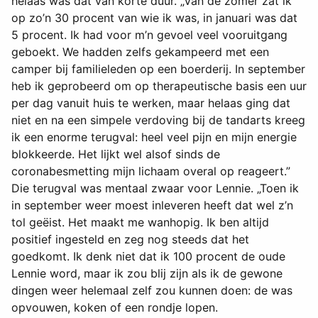
helaas was dat van korte duur. „Van de zomer zat ik
op zo’n 30 procent van wie ik was, in januari was dat
5 procent. Ik had voor m’n gevoel veel vooruitgang
geboekt. We hadden zelfs gekampeerd met een
camper bij familieleden op een boerderij. In september
heb ik geprobeerd om op therapeutische basis een uur
per dag vanuit huis te werken, maar helaas ging dat
niet en na een simpele verdoving bij de tandarts kreeg
ik een enorme terugval: heel veel pijn en mijn energie
blokkeerde. Het lijkt wel alsof sinds de
coronabesmetting mijn lichaam overal op reageert.”
Die terugval was mentaal zwaar voor Lennie. „Toen ik
in september weer moest inleveren heeft dat wel z’n
tol geëist. Het maakt me wanhopig. Ik ben altijd
positief ingesteld en zeg nog steeds dat het
goedkomt. Ik denk niet dat ik 100 procent de oude
Lennie word, maar ik zou blij zijn als ik de gewone
dingen weer helemaal zelf zou kunnen doen: de was
opvouwen, koken of een rondje lopen.