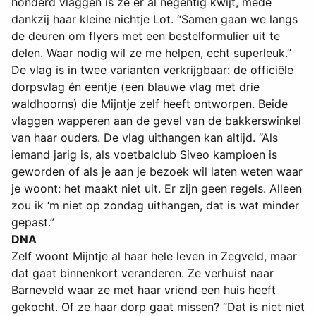
honderd vlaggen is ze er al negentig kwijt, mede
dankzij haar kleine nichtje Lot. “Samen gaan we langs
de deuren om flyers met een bestelformulier uit te
delen. Waar nodig wil ze me helpen, echt superleuk.”
De vlag is in twee varianten verkrijgbaar: de officiële
dorpsvlag én eentje (een blauwe vlag met drie
waldhoorns) die Mijntje zelf heeft ontworpen. Beide
vlaggen wapperen aan de gevel van de bakkerswinkel
van haar ouders. De vlag uithangen kan altijd. “Als
iemand jarig is, als voetbalclub Siveo kampioen is
geworden of als je aan je bezoek wil laten weten waar
je woont: het maakt niet uit. Er zijn geen regels. Alleen
zou ik ‘m niet op zondag uithangen, dat is wat minder
gepast.”
DNA
Zelf woont Mijntje al haar hele leven in Zegveld, maar
dat gaat binnenkort veranderen. Ze verhuist naar
Barneveld waar ze met haar vriend een huis heeft
gekocht. Of ze haar dorp gaat missen? “Dat is niet niet