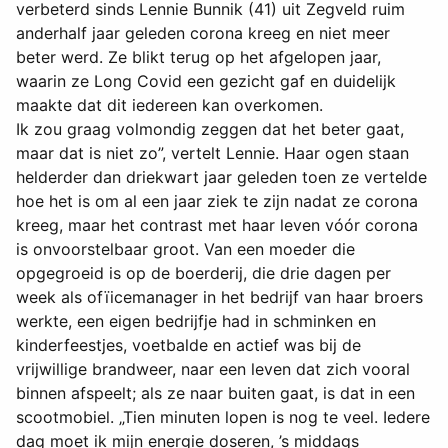
verbeterd sinds Lennie Bunnik (41) uit Zegveld ruim
anderhalf jaar geleden corona kreeg en niet meer
beter werd. Ze blikt terug op het afgelopen jaar,
waarin ze Long Covid een gezicht gaf en duidelijk
maakte dat dit iedereen kan overkomen.
Ik zou graag volmondig zeggen dat het beter gaat,
maar dat is niet zo”, vertelt Lennie. Haar ogen staan
helderder dan driekwart jaar geleden toen ze vertelde
hoe het is om al een jaar ziek te zijn nadat ze corona
kreeg, maar het contrast met haar leven vóór corona
is onvoorstelbaar groot. Van een moeder die
opgegroeid is op de boerderij, die drie dagen per
week als ofïicemanager in het bedrijf van haar broers
werkte, een eigen bedrijfje had in schminken en
kinderfeestjes, voetbalde en actief was bij de
vrijwillige brandweer, naar een leven dat zich vooral
binnen afspeelt; als ze naar buiten gaat, is dat in een
scootmobiel. „Tien minuten lopen is nog te veel. Iedere
dag moet ik mijn energie doseren, ’s middags