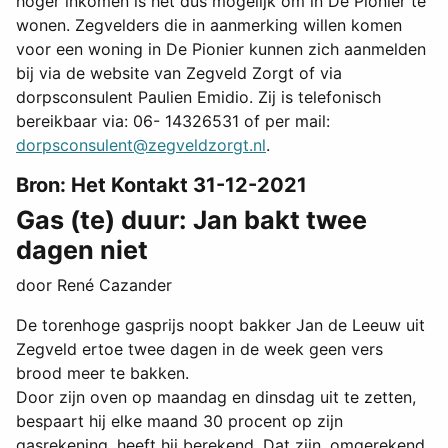
hoger inkomen is het dus mogelijk om in De Pionier te
wonen. Zegvelders die in aanmerking willen komen
voor een woning in De Pionier kunnen zich aanmelden
bij via de website van Zegveld Zorgt of via
dorpsconsulent Paulien Emidio. Zij is telefonisch
bereikbaar via: 06- 14326531 of per mail:
dorpsconsulent@zegveldzorgt.nl
.
Bron: Het Kontakt 31-12-2021
Gas (te) duur: Jan bakt twee
dagen niet
door René Cazander
De torenhoge gasprijs noopt bakker Jan de Leeuw uit
Zegveld ertoe twee dagen in de week geen vers
brood meer te bakken.
Door zijn oven op maandag en dinsdag uit te zetten,
bespaart hij elke maand 30 procent op zijn
gasrekening, heeft hij berekend. Dat zijn, omgerekend,