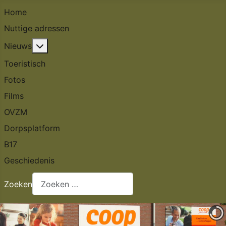
Home
Nuttige adressen
Meer over: Nieuws
Nieuws
Toeristisch
Fotos
Films
OVZM
Dorpsplatform
B17
Geschiedenis
Zoeken