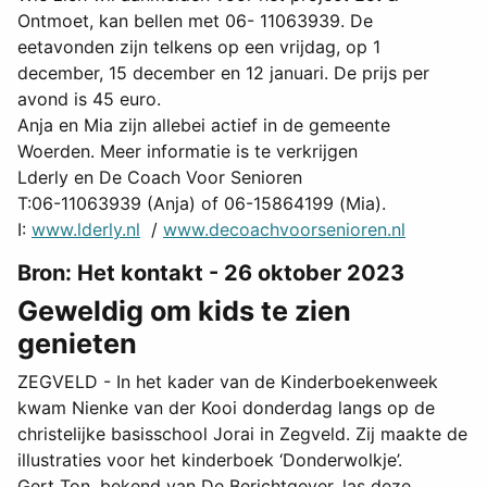
Ontmoet, kan bellen met 06- 11063939. De
eetavonden zijn telkens op een vrijdag, op 1
december, 15 december en 12 januari. De prijs per
avond is 45 euro.
Anja en Mia zijn allebei actief in de gemeente
Woerden. Meer informatie is te verkrijgen
Lderly en De Coach Voor Senioren
T:06-11063939 (Anja) of 06-15864199 (Mia).
I:
www.lderly.nl
/
www.decoachvoorsenioren.nl
Bron: Het kontakt - 26 oktober 2023
Geweldig om kids te zien
genieten
ZEGVELD - In het kader van de Kinderboekenweek
kwam Nienke van der Kooi donderdag langs op de
christelijke basisschool Jorai in Zegveld. Zij maakte de
illustraties voor het kinderboek ‘Donderwolkje’.
Gert Ton, bekend van De Berichtgever, las deze