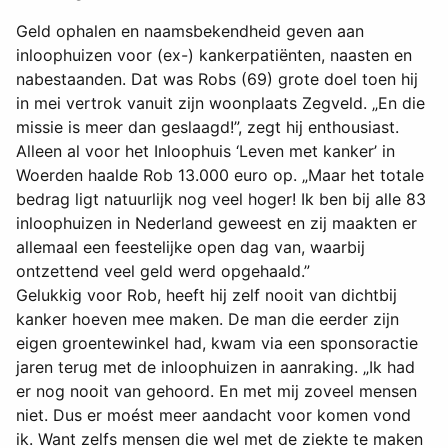
Geld ophalen en naamsbekendheid geven aan
inloophuizen voor (ex-) kankerpatiënten, naasten en
nabestaanden. Dat was Robs (69) grote doel toen hij
in mei vertrok vanuit zijn woonplaats Zegveld. „En die
missie is meer dan geslaagd!”, zegt hij enthousiast.
Alleen al voor het Inloophuis ‘Leven met kanker’ in
Woerden haalde Rob 13.000 euro op. „Maar het totale
bedrag ligt natuurlijk nog veel hoger! Ik ben bij alle 83
inloophuizen in Nederland geweest en zij maakten er
allemaal een feestelijke open dag van, waarbij
ontzettend veel geld werd opgehaald.”
Gelukkig voor Rob, heeft hij zelf nooit van dichtbij
kanker hoeven mee maken. De man die eerder zijn
eigen groentewinkel had, kwam via een sponsoractie
jaren terug met de inloophuizen in aanraking. „Ik had
er nog nooit van gehoord. En met mij zoveel mensen
niet. Dus er moést meer aandacht voor komen vond
ik. Want zelfs mensen die wel met de ziekte te maken