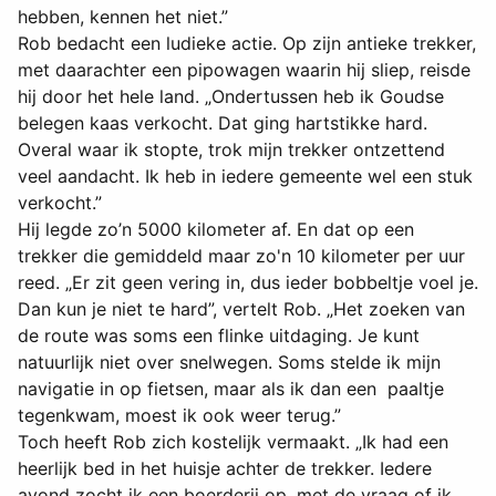
hebben, kennen het niet.”
Rob bedacht een ludieke actie. Op zijn antieke trekker,
met daarachter een pipowagen waarin hij sliep, reisde
hij door het hele land. „Ondertussen heb ik Goudse
belegen kaas verkocht. Dat ging hartstikke hard.
Overal waar ik stopte, trok mijn trekker ontzettend
veel aandacht. Ik heb in iedere gemeente wel een stuk
verkocht.”
Hij legde zo’n 5000 kilometer af. En dat op een
trekker die gemiddeld maar zo'n 10 kilometer per uur
reed. „Er zit geen vering in, dus ieder bobbeltje voel je.
Dan kun je niet te hard”, vertelt Rob. „Het zoeken van
de route was soms een flinke uitdaging. Je kunt
natuurlijk niet over snelwegen. Soms stelde ik mijn
navigatie in op fietsen, maar als ik dan een paaltje
tegenkwam, moest ik ook weer terug.”
Toch heeft Rob zich kostelijk vermaakt. „Ik had een
heerlijk bed in het huisje achter de trekker. Iedere
avond zocht ik een boerderij op, met de vraag of ik