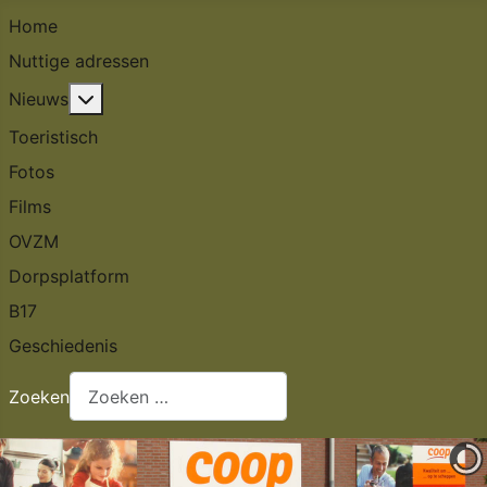
Home
Nuttige adressen
Meer over: Nieuws
Nieuws
Toeristisch
Fotos
Films
OVZM
Dorpsplatform
B17
Geschiedenis
Zoeken