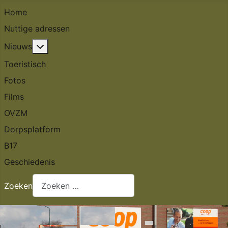
Home
Nuttige adressen
Meer over: Nieuws
Nieuws
Toeristisch
Fotos
Films
OVZM
Dorpsplatform
B17
Geschiedenis
Zoeken