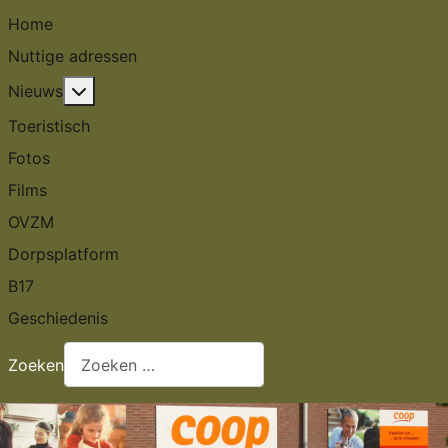
Home
Nuttige adressen
Meer over: Nieuws
Nieuws
Toeristisch
Fotos
Films
OVZM
Dorpsplatform
B17
Geschiedenis
Zoeken