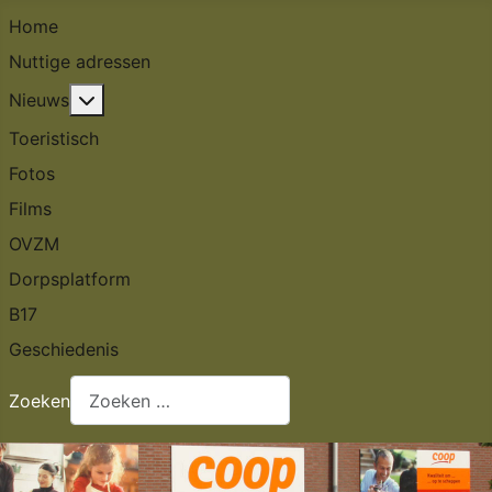
Home
Nuttige adressen
Meer over: Nieuws
Nieuws
Toeristisch
Fotos
Films
OVZM
Dorpsplatform
B17
Geschiedenis
Zoeken