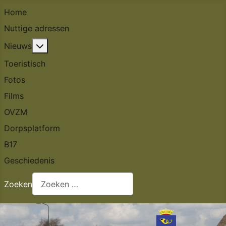
Home
Nuttige adressen
Meer over: Nieuws
Nieuws
Toeristisch
Fotos
Films
OVZM
Dorpsplatform
B17
Geschiedenis
Zoeken