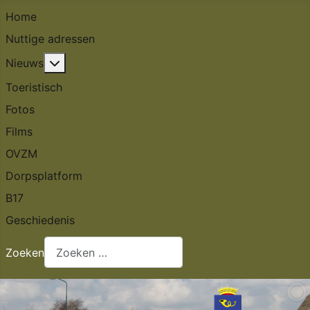
Home
Nuttige adressen
Meer over: Nieuws
Nieuws
Toeristisch
Fotos
Films
OVZM
Dorpsplatform
B17
Geschiedenis
Zoeken