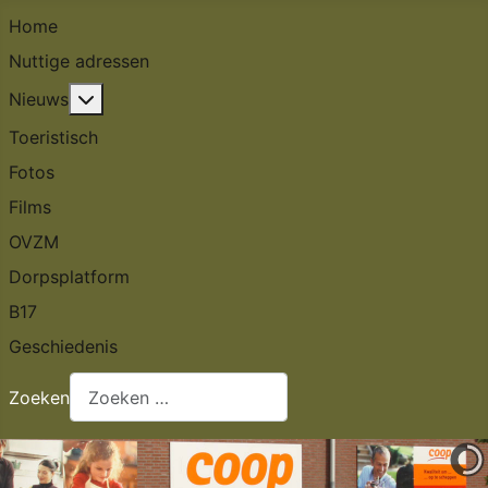
Home
Nuttige adressen
Meer over: Nieuws
Nieuws
Toeristisch
Fotos
Films
OVZM
Dorpsplatform
B17
Geschiedenis
Zoeken