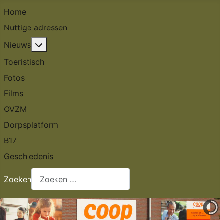
Home
Nuttige adressen
Meer over: Nieuws
Nieuws
Toeristisch
Fotos
Films
OVZM
Dorpsplatform
B17
Geschiedenis
Zoeken