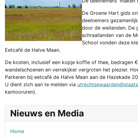
De deelnemers maken tij
De Groene Hart gids ont
deelnemers gezamenlijk
door de weilanden. De 
schraallanden van de Me
School vonden deze kleu
Eetcafé de Halve Maan.
De kosten, inclusief een kopje koffie of thee, bedragen
wandelschoenen en verrekijker vergroten het plezier. Hon
Parkeren bij eetcafé de Halve Maan aan de Hazekade 20,
U dient zich aan te melden via
utrechtsewaarden@staats
kantooruren).
Nieuws en Media
Home