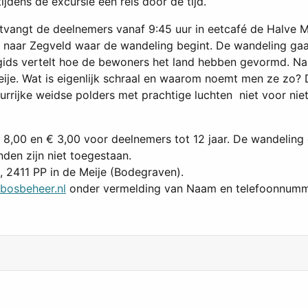
dens de excursie een reis door de tijd.
vangt de deelnemers vanaf 9:45 uur in eetcafé de Halve Ma
 naar Zegveld waar de wandeling begint. De wandeling ga
gids vertelt hoe de bewoners het land hebben gevormd. N
ije. Wat is eigenlijk schraal en waarom noemt men ze zo? 
rrijke weidse polders met prachtige luchten niet voor niet
 € 8,00 en € 3,00 voor deelnemers tot 12 jaar. De wandelin
den zijn niet toegestaan.
 2411 PP in de Meije (Bodegraven).
bosbeheer.nl
onder vermelding van Naam en telefoonnummer