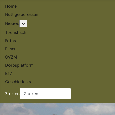
Home
Nuttige adressen
Meer over: Nieuws
Nieuws
Toeristisch
Fotos
Films
OVZM
Dorpsplatform
B17
Geschiedenis
Zoeken