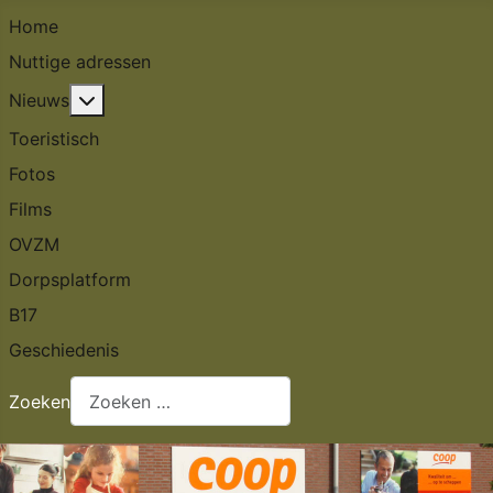
Home
Nuttige adressen
Meer over: Nieuws
Nieuws
Toeristisch
Fotos
Films
OVZM
Dorpsplatform
B17
Geschiedenis
Zoeken