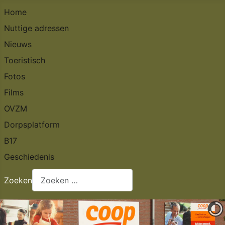
Home
Nuttige adressen
Nieuws
Toeristisch
Fotos
Films
OVZM
Dorpsplatform
B17
Geschiedenis
Zoeken