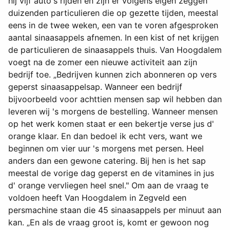
hij vijf auto's rijden en zijn er volgens eigen zeggen
duizenden particulieren die op gezette tijden, meestal
eens in de twee weken, een van te voren afgesproken
aantal sinaasappels afnemen. In een kist of net krijgen
de particulieren de sinaasappels thuis. Van Hoogdalem
voegt na de zomer een nieuwe activiteit aan zijn
bedrijf toe. „Bedrijven kunnen zich abonneren op vers
geperst sinaasappelsap. Wanneer een bedrijf
bijvoorbeeld voor achttien mensen sap wil hebben dan
leveren wij 's morgens de bestelling. Wanneer mensen
op het werk komen staat er een bekertje verse jus d'
orange klaar. En dan bedoel ik echt vers, want we
beginnen om vier uur 's morgens met persen. Heel
anders dan een gewone catering. Bij hen is het sap
meestal de vorige dag geperst en de vitamines in jus
d' orange vervliegen heel snel." Om aan de vraag te
voldoen heeft Van Hoogdalem in Zegveld een
persmachine staan die 45 sinaasappels per minuut aan
kan. „En als de vraag groot is, komt er gewoon nog