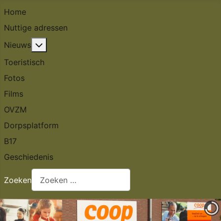
Home
Nuttige adressen
Meer over: Nieuws
Nieuws
Toeristisch
Fotos
Films
OVZM
Dorpsplatform
B17
Geschiedenis
Zoeken